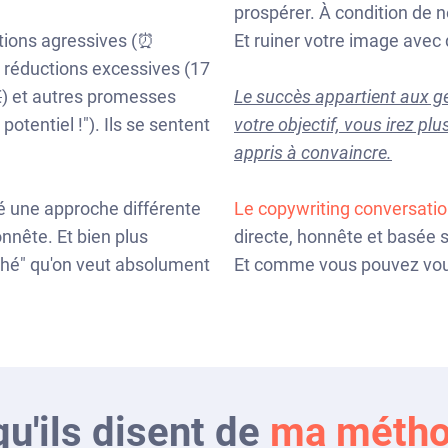
prospérer. À condition de n
tations agressives (⏰
Et ruiner votre image avec
 réductions excessives (17
€
) et autres promesses
Le succès appartient aux g
potentiel !"). Ils se sentent
votre objectif, vous irez plu
appris à convaincre.
pé une approche différente
Le copywriting conversati
onnête. Et bien plus
directe, honnête et basée s
iché" qu'on veut absolument
Et comme vous pouvez vous
qu'ils disent de
ma méth