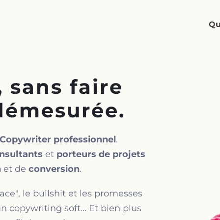
Qu
, sans faire
démesurée.
Copywriter professionnel
.
nsultants
et
porteurs de projets
n
et de
conversion
.
ce", le bullshit et les promesses
copywriting soft... Et bien plus