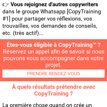
👉
Vous rejoignez d'autres copywriters
dans le groupe Whatsapp [CopyTraining
#1] pour partager vos réflexions, vos
trouvailles, vos demandes de conseils,
etc. (très actif)...
Êtes-vous éligible à CopyTraining™ ?
Réservez un appel afin de savoir si nous
pouvons vous accompagner dans votre
projet.
PRENDRE RENDEZ-VOUS
À quels résultats prétendre avec
CopyTraining ?
La première chose
quand on crée un