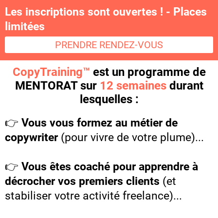
Les inscriptions sont ouvertes ! - Places
limitées
PRENDRE RENDEZ-VOUS
CopyTraining™
est un programme de
MENTORAT sur
12 semaines
durant
lesquelles :
👉
Vous vous formez au métier de
copywriter
(pour vivre de votre plume)...
👉
Vous êtes coaché pour apprendre à
décrocher vos premiers clients
(et
stabiliser votre activité freelance)...