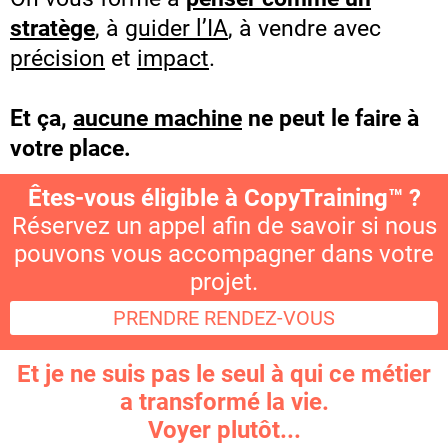
stratège
, à
guider l’IA
, à vendre avec
précision
et
impact
.
Et ça,
aucune machine
ne peut le faire à
votre place.
Êtes-vous éligible à CopyTraining™ ?
Réservez un appel afin de savoir si nous
pouvons vous accompagner dans votre
projet.
PRENDRE RENDEZ-VOUS
Et je ne suis pas le seul à qui ce métier
a transformé la vie.
Voyer plutôt...