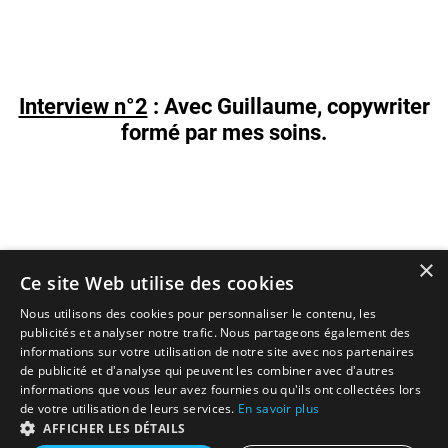
Interview n°2
: Avec Guillaume, copywriter
formé par mes soins.
×
Ce site Web utilise des cookies
Nous utilisons des cookies pour personnaliser le contenu, les
publicités et analyser notre trafic. Nous partageons également des
informations sur votre utilisation de notre site avec nos partenaires
de publicité et d'analyse qui peuvent les combiner avec d'autres
informations que vous leur avez fournies ou qu'ils ont collectées lors
de votre utilisation de leurs services.
En savoir plus
AFFICHER LES DÉTAILS
mentions légales
|
cgv
|
politique de confidentialité
|