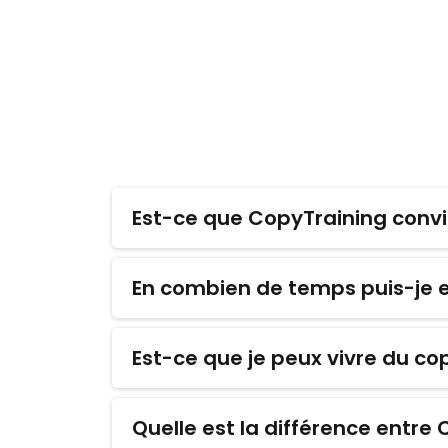
Est-ce que CopyTraining conv
Oui, absolument. CopyTraining a été conçu p
L’approche est progressive, concrète et basée 
En combien de temps puis-je e
Tout dépend de ton implication. Certains de n
normal. Ce n’est pas une formule magique, m
Est-ce que je peux vivre du co
Oui, et c’est tout l’objectif. Beaucoup d’élè
la page dédiée.
Quelle est la différence entre