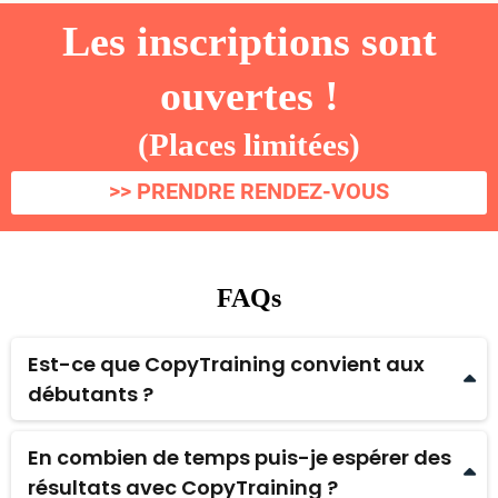
Les inscriptions sont
ouvertes !
(Places limitées)
>> PRENDRE RENDEZ-VOUS
FAQs
Est-ce que CopyTraining convient aux
débutants ?
Oui, absolument. CopyTraining a été conçu pour accompagner
aussi bien les débutants motivés que les freelances ou
En combien de temps puis-je espérer des
entrepreneurs déjà lancés. L’approche est progressive, concrète
résultats avec CopyTraining ?
et basée sur la pratique réelle.